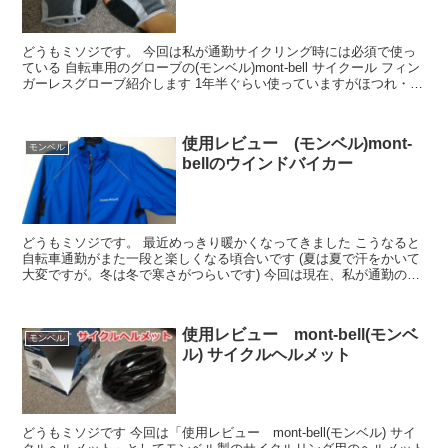
どうもミソジです。 今回は私が通勤サイクリング時には必須で使っ
ている 自転車用のグローブの(モンベル)mont-bell サイクール フィン
ガーレスグローブ紹介します 1年半ぐらい使っていますがほつれ・破
れなどなく耐久...
使用レビュー (モンベル)mont-
モンベル
bellのウインドバイカー
どうもミソジです。 最近めっきり暖かくなってきました こうなると
自転車通勤がまた一段と楽しくなる頃合いです (夏は夏で汗をかいて
大変ですが。冬は冬で寒さがつらいです) 今回は現在、私が通勤の際
に愛用している (モンベル)m...
使用レビュー mont-bell(モンベ
モンベル
ル) サイクルヘルメット
どうもミソジです 今回は「使用レビュー mont-bell(モンベル) サイ